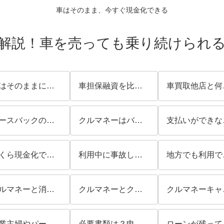
車はそのまま、今すぐ現金化できる
解説！車を売っても乗り続けられ
車はそのままに資金調達するコツ
車担保融資を比較！「借金」を増やしたくない人が選ぶべき理由
車買取他店
リースバックのデメリットとは？
クルマネーはバレる？
支払
いくら現金化できる？
利用中に事故したらどうなる？
地
クルマネーと消費者金融を比較！向いているのは？
クルマネーとクルマネーキャッシュの違いは？比較解説
クル
専業主婦やパートでも利用できる？車の名義や申し込み時の確認事項を解説
必要書類は？申し込みから契約までに準備する書類を解説
ローンが残っ