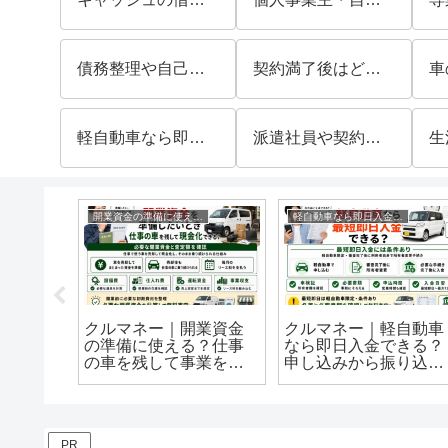
債務整理や自己破産をしていても利用を相談できる？申し込み前に確認したいポイントを解説
契約満了後はどうなる？車の返却や再契約の流れを解説
軽自動車なら即日入金できる？申し込みから振り込みまでの条件を解説
派遣社員や契約社員でも利用できる？審査前に確認したい条件を解説
判を徹底調査！
開業資金の準備に使える？
軽自動車なら即日入金できる？
ッシュ
クルマネー｜開業資金
クルマネー｜軽自動車
を徹底
の準備に使える？仕事
なら即日入金できる？
声や注
の車を残して事業を始
申し込みから振り込み
める方法を解説
までの条件を解説
PR