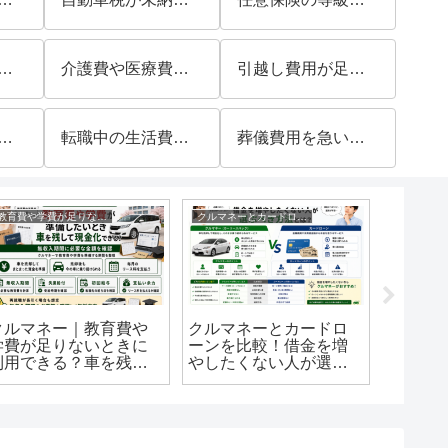
が足りないときに利用できる？車を残して資金を準備する方法を解説
介護費や医療費の支払いに使える？急な出費に車を活用する方法を解説
引越し費用が足りないときに使える？初期費用を準備する方法を解説
準備に使える？仕事の車を残して事業を始める方法を解説
転職中の生活費に利用できる？収入が途切れる期間の資金準備を解説
葬儀費用を急いで準備できる？車を手放さずに現金化する方法を解説
教育費や学費が足りないときに利用できる？
クルマネーとカードローンを比較！
クルマネー｜教育費や
クルマネーとカードロ
クルマ
学費が足りないときに
ーンを比較！借金を増
融を比
利用できる？車を残し
やしたくない人が選ぶ
現金を
て資金を準備する方法
べき方法とは？
向いて
を解説