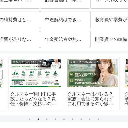
車の維持費はどう変わる？利用前に確認したい費用負担を解説
中途解約はできる？違約金や契約前に確認したいポイントを解説
教育費や学費
生活費が足りないときに利用できる？家計を立て直す前に確認したいポイントを解説
年金受給者や無職でも利用を相談できる？申し込み前の確認事項を解説
開業資金の
事故したらどうなる？
クルマネーはバレる？
クルマネー利用中に事
クルマネーはバレる？
故したらどうなる？責
家族・会社に知られず
任・保険・支払いの全
に利用できるのか徹底
リスクを解説
解説