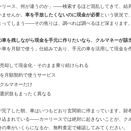
ーリース、何が違うのか」——検索するほど混乱してきて、結
いませんか。
車を手放したくないのに現金が必要
という状況で
まってしまう——その焦りは、調べれば調べるほど深まります
の車を残しながら現金を手元に作りたいなら、クルマネーが該
い車を月額で使う」仕組みであり、手元の車を活用して現金を
売却して現金化・そのまま乗り続けられる
を月額契約で使うサービス
クルマネーだけ
選択肢もまったく異なる
が完了した朝、車はいつもどおり玄関前に停まっています。財
り込まれている——カーリースでは絶対に起きないことが、ク
分の車がいくらになるか、無料査定で確認してみてください。