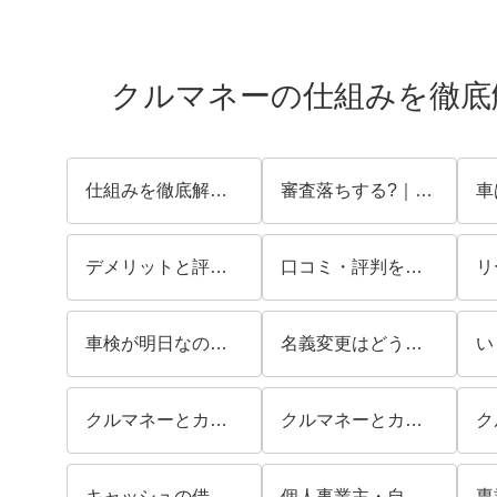
クルマネーの仕組みを徹底
仕組みを徹底解説！
審査落ちする?｜ブラックでも通る？審査基準を徹底解説
デメリットと評判を徹底検証！「後悔する」と言われる理由と回避策
口コミ・評判を徹底調査!注意点まとめ
車検が明日なのにお金がないときの対処法
名義変更はどうなる？
クルマネーとカーリースを比較！向いているのはどっち？
クルマネーとカードローンを比較！選ぶべき方法とは？
キャッシュの借り方は？
個人事業主・自営業の資金繰りに使える？必要書類や経費処理の確認ポイントを解説