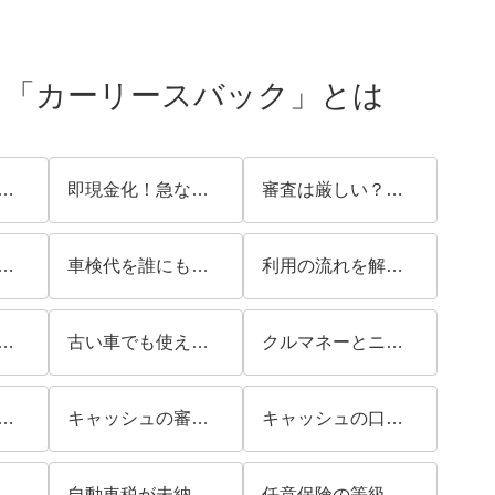
る「カーリースバック」とは
と何が違う?売却後に乗り続けられる唯一のメリット
即現金化！急な資金繰りにリースバックが選ばれる4つのポイント
審査は厳しい？独自基準のカーリースバックが選ばれる理由
いができないとどうなる？
車検代を誰にも頼れないときの対処法
利用の流れを解説｜スマホ完結の申し込み方法
方でも利用できる？
古い車でも使える？
クルマネーとニコノリを比較！どちらを選ぶべき
マネーキャッシュとは？
キャッシュの審査は厳しい？
キャッシュの口コミ・評判を徹底調査！
ている車でも利用できる？残債がある場合の確認事項や手続きを解説
自動車税が未納でも利用できる？売却前に確認したい税金や手続きを解説
任意保険の等級はどうなる？契約前に確認したい保険手続きを解説